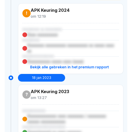
APK Keuring 2024
!
om 12:19
XXXXXX & XXXXXX
Xxxx xxxxxxxxxx
XXXXXX
Xxxxxxxx xxxxxxxxxx xxxxxxxxxx xx xxxxx xxxx
xx
XXXXXXXXXXX
Xxxxxxxxxxx xxxxx xxxx (xxxx)
Bekijk alle gebreken in het premium rapport
18 jan 2023
APK Keuring 2023
?
om 13:27
XXXXXXXX
Xxxxxxxxxxxxxx xxxx xxxxxxxx / xxxxxxxxx
xxxxxx xxxxxxxxxxxx
XXXXXXXXXXXXXXX