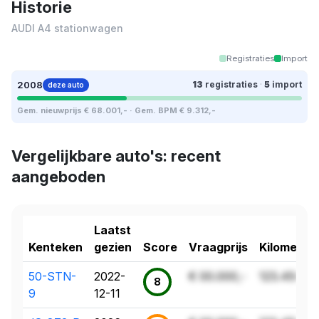
Historie
AUDI A4 stationwagen
Registraties
Import
2008
13
registraties
·
5
import
deze auto
Gem. nieuwprijs € 68.001,- · Gem. BPM € 9.312,-
Vergelijkbare auto's: recent
aangeboden
Laatst
Kenteken
gezien
Score
Vraagprijs
Kilometer
50-STN-
2022-
€ 00.000,-
123.456 k
8
9
12-11