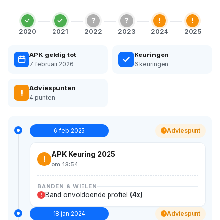
?
?
!
!
2020
2021
2022
2023
2024
2025
APK geldig tot
Keuringen
7 februari 2026
6 keuringen
Adviespunten
!
4 punten
6 feb 2025
Adviespunt
!
APK Keuring 2025
!
om 13:54
BANDEN & WIELEN
Band onvoldoende profiel
(4x)
!
18 jan 2024
Adviespunt
!