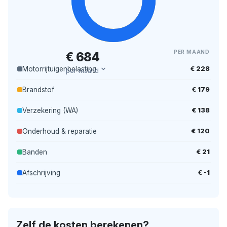
PER MAAND
€ 684
€ 228
Motorrijtuigenbelasting
per maand
€ 179
Brandstof
€ 138
Verzekering (WA)
€ 120
Onderhoud & reparatie
€ 21
Banden
€ -1
Afschrijving
Zelf de kosten berekenen?