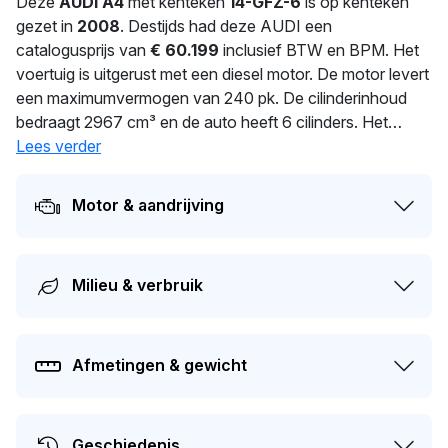
Deze
AUDI A4
met kenteken
14-GFZ-6
is op kenteken
gezet in
2008
. Destijds had deze AUDI een
catalogusprijs van
€ 60.199
inclusief BTW en BPM. Het
voertuig is uitgerust met een diesel motor. De motor levert
een maximumvermogen van 240 pk. De cilinderinhoud
bedraagt 2967 cm³ en de auto heeft 6 cilinders. Het
gemiddeld verbruik bedraagt 7.1 liter per 100 km. Dankzij
Lees verder
1.770 kg ligt deze auto stevig op de weg. De auto
wisselde in 2026 voor het laatst van eigenaar. De
Motor & aandrijving
volgende APK-keuring staat gepland voor 07-02-2026.
De auto heeft sinds de registratie 1 keer van eigenaar
gewisseld. De actuele waarde van dit voertuig is naar
Milieu & verbruik
schatting
€ 2.600
.
Afmetingen & gewicht
Geschiedenis