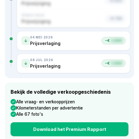
−€ 500
Prijswijziging
18 NOV 2024
−€ 750
Prijswijziging
Nog 1 prijs verborgen · bekijk in premium
04 MEI 2026
−€
1.000
Prijsverlaging
08 JUL 2026
−€
1.000
Prijsverlaging
Bekijk de volledige verkoopgeschiedenis
Alle vraag- en verkoopprijzen
Kilometerstanden per advertentie
Alle 67 foto's
Download het Premium Rapport