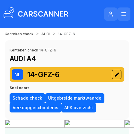
>
>
Kenteken check
AUDI
14-GFZ-6
Kenteken check 14-GFZ-6
AUDI A4
14-GFZ-6
NL
Snel naar:
Schade check
Uitgebreide marktwaarde
Verkoopgeschiedenis
APK overzicht