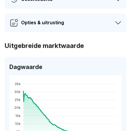
Opties & uitrusting
Uitgebreide marktwaarde
Dagwaarde
35k
30k
25k
20k
15k
10k