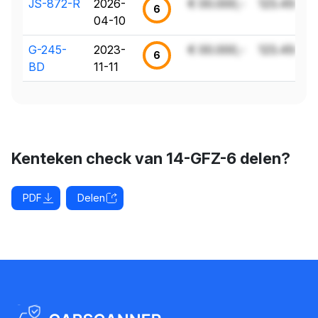
JS-872-R
2026-
€ 00.000,-
123.456 k
6
04-10
G-245-
2023-
€ 00.000,-
123.456 k
6
BD
11-11
Kenteken check van 14-GFZ-6 delen?
PDF
Delen