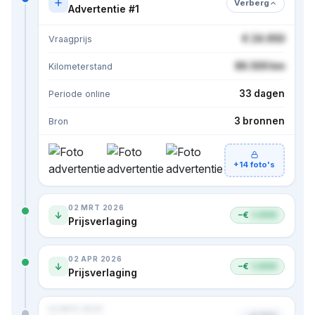
Verberg
Advertentie #1
€ 24.950
Vraagprijs
86.500 km
Kilometerstand
33 dagen
Periode online
3 bronnen
Bron
+14 foto's
02 MRT 2026
−€
1.000
Prijsverlaging
02 APR 2026
−€
1.000
Prijsverlaging
02 NOV 2024