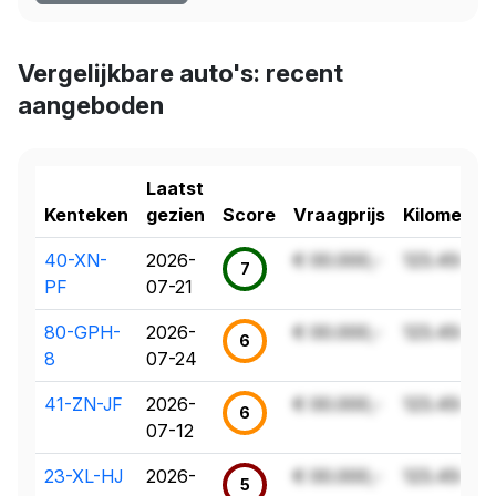
Vergelijkbare auto's: recent
aangeboden
Laatst
Kenteken
gezien
Score
Vraagprijs
Kilometer
40-XN-
2026-
€ 00.000,-
123.456 k
7
PF
07-21
80-GPH-
2026-
€ 00.000,-
123.456 k
6
8
07-24
41-ZN-JF
2026-
€ 00.000,-
123.456 k
6
07-12
23-XL-HJ
2026-
€ 00.000,-
123.456 k
5