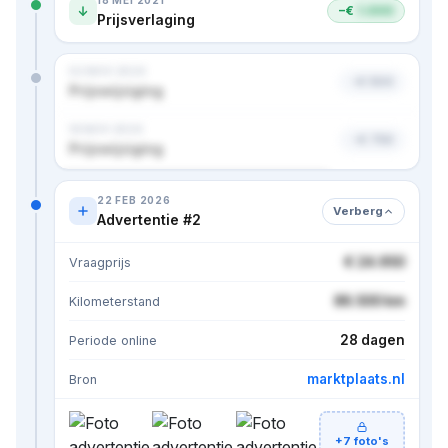
−€
1.000
Prijsverlaging
02 NOV 2024
−€ 500
Prijswijziging
18 NOV 2024
−€ 750
Prijswijziging
Nog 1 prijs verborgen · bekijk in premium
22 FEB 2026
Verberg
Advertentie #2
€ 24.950
Vraagprijs
86.500 km
Kilometerstand
28 dagen
Periode online
marktplaats.nl
Bron
+7 foto's