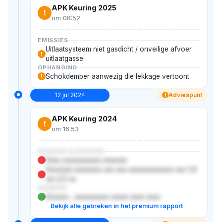
APK Keuring 2025
!
om 08:52
EMISSIES
Uitlaatsysteem niet gasdicht / onveilige afvoer
!
uitlaatgasse
OPHANGING
Schokdemper aanwezig die lekkage vertoont
!
12 jul 2024
Adviespunt
!
APK Keuring 2024
!
om 16:53
XXXXXX & XXXXXX
Xxxx xxxxxxxxxxx xxxxxxx
Xxxx(xx) xxxxxxxx xxx xxx xxxxxxxxxxxxx xxx 1,6
x/x 2,5 xx
XXXXXX
Xxxxxx-, xxxxxxxxxx xxxxx xxxx xxxx
Bekijk alle gebreken in het premium rapport