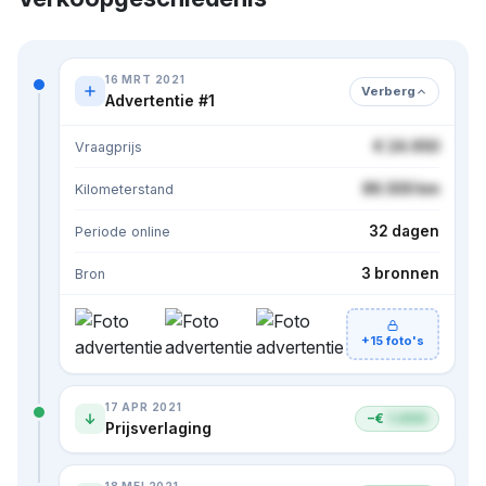
16 MRT 2021
Verberg
Advertentie #1
€ 24.950
Vraagprijs
86.500 km
Kilometerstand
32 dagen
Periode online
3 bronnen
Bron
+15 foto's
17 APR 2021
−€
1.000
Prijsverlaging
18 MEI 2021