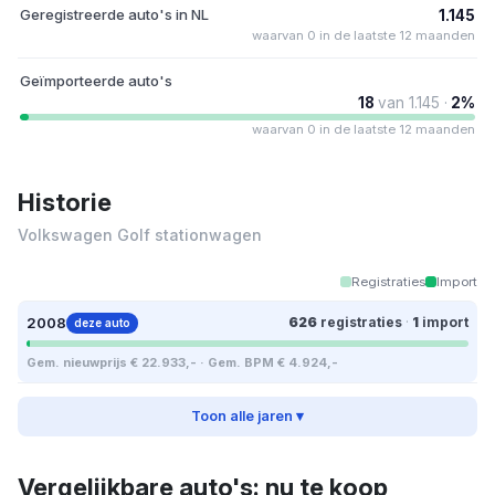
Geregistreerde auto's in NL
1.145
waarvan 0 in de laatste 12 maanden
Geïmporteerde auto's
18
van 1.145 ·
2%
waarvan 0 in de laatste 12 maanden
Historie
Volkswagen Golf stationwagen
Registraties
Import
2008
626
registraties
·
1
import
deze auto
Gem. nieuwprijs € 22.933,- · Gem. BPM € 4.924,-
Toon alle jaren ▾
Vergelijkbare auto's: nu te koop