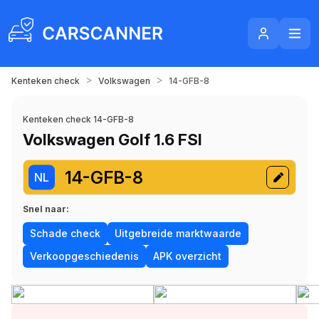
>
>
Kenteken check
Volkswagen
14-GFB-8
Kenteken check 14-GFB-8
Volkswagen Golf 1.6 FSI
14-GFB-8
NL
Snel naar:
Schade check
Uitgebreide marktwaarde
Verkoopgeschiedenis
APK overzicht