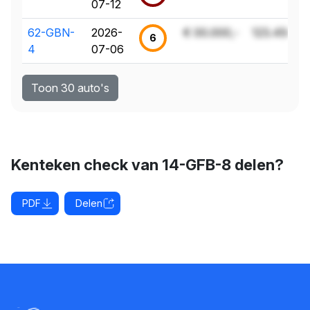
07-12
62-GBN-
2026-
€ 00.000,-
123.456 k
6
4
07-06
Toon 30 auto's
Kenteken check van 14-GFB-8 delen?
PDF
Delen