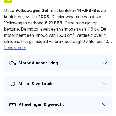
Deze
Volkswagen Golf
met kenteken
14-GFB-8
is op
kenteken gezet in
2008
. De nieuwwaarde van deze
Volkswagen bedroeg
€ 21.869
. Deze auto rijdt op
benzine. De motor levert een vermogen van 116 pk. De
motor heeft een inhoud van 1598 cm³, verdeeld over 4
cilinders. Het gemiddeld verbruik bedraagt 6.7 liter per 100
km. Met een massa van 1.259 kg is deze auto solide
Lees verder
gebouwd. De huidige eigenaar heeft deze auto al
6
dagen
in bezit. De APK is geldig tot 18-08-2027. Dit voertuig
Motor & aandrijving
heeft 3 eigenaren gehad in het verleden. Dit model heeft
momenteel een dagwaarde van circa
€ 2.000
.
Milieu & verbruik
Afmetingen & gewicht