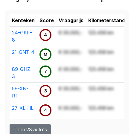
Kenteken
Score
Vraagprijs
Kilometerstand
24-GKF-
€ 00.000,-
123.456 km
4
8
21-GNT-4
€ 00.000,-
123.456 km
8
89-GHZ-
€ 00.000,-
123.456 km
7
3
59-XN-
€ 00.000,-
123.456 km
3
RT
27-XL-HL
€ 00.000,-
123.456 km
4
Toon 23 auto's