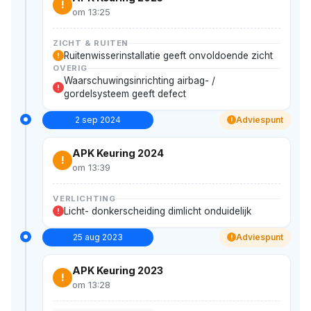
!
om 13:25
ZICHT & RUITEN
Ruitenwisserinstallatie geeft onvoldoende zicht
!
OVERIG
Waarschuwingsinrichting airbag- /
!
gordelsysteem geeft defect
2 sep 2024
Adviespunt
!
APK Keuring 2024
!
om 13:39
VERLICHTING
Licht- donkerscheiding dimlicht onduidelijk
!
25 aug 2023
Adviespunt
!
APK Keuring 2023
!
om 13:28