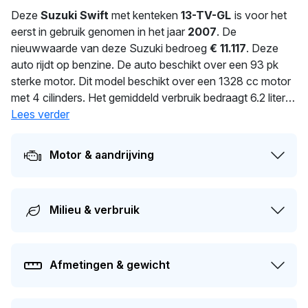
Deze
Suzuki Swift
met kenteken
13-TV-GL
is voor het
eerst in gebruik genomen in het jaar
2007
. De
nieuwwaarde van deze Suzuki bedroeg
€ 11.117
. Deze
auto rijdt op benzine. De auto beschikt over een 93 pk
sterke motor. Dit model beschikt over een 1328 cc motor
met 4 cilinders. Het gemiddeld verbruik bedraagt 6.2 liter
per 100 km. Dit model heeft een gewicht van 1.065 kg. De
Lees verder
laatste tenaamstelling van deze auto vond plaats in 2026.
Dit voertuig moet over 24 dagen opnieuw APK-gekeurd
Motor & aandrijving
worden. De auto heeft sinds de registratie 2 keer van
eigenaar gewisseld. De geschatte actuele dagwaarde van
deze auto ligt rond de
€ 2.700
.
Milieu & verbruik
Afmetingen & gewicht