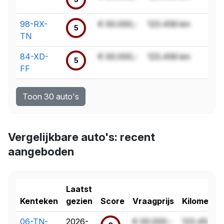
98-RX-
€ 00.000,-
123.456 km
5
TN
84-XD-
€ 00.000,-
123.456 km
5
FF
Toon 30 auto's
Vergelijkbare auto's: recent
aangeboden
Laatst
Kenteken
gezien
Score
Vraagprijs
Kilometer
06-TN-
2026-
€ 00.000,-
123.456 k