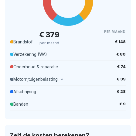
PER MAAND
€ 379
€ 148
Brandstof
per maand
€ 80
Verzekering (WA)
€ 74
Onderhoud & reparatie
€ 39
Motorrijtuigenbelasting
€ 28
Afschrijving
€ 9
Banden
Zelf de kosten berekenen?