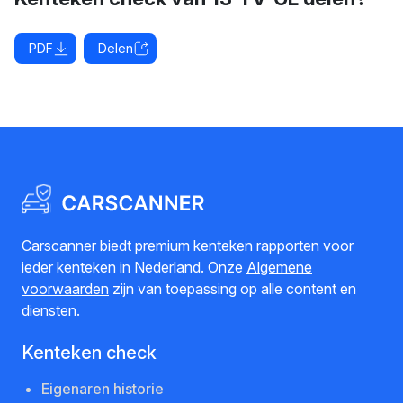
PDF
Delen
Carscanner biedt premium kenteken rapporten voor
ieder kenteken in Nederland. Onze
Algemene
voorwaarden
zijn van toepassing op alle content en
diensten.
Kenteken check
Eigenaren historie