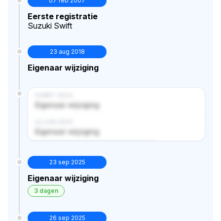
07 feb 2007
Eerste registratie
Suzuki Swift
23 aug 2018
Eigenaar wijziging
14 MRT 2024
Eigenaar wijziging
02 JUN 2024
Eigenaar wijziging
Verborgen historie · bekijk in premium
23 sep 2025
Eigenaar wijziging
3 dagen
26 sep 2025