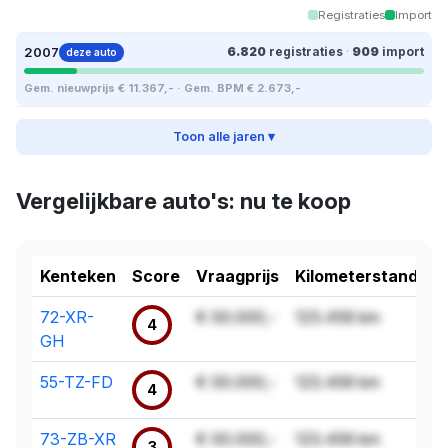
Registraties
Import
2007
6.820
registraties
·
909
import
deze auto
Gem. nieuwprijs € 11.367,- · Gem. BPM € 2.673,-
Toon alle jaren ▾
Vergelijkbare auto's: nu te koop
Kenteken
Score
Vraagprijs
Kilometerstand
72-XR-
€ 00.000,-
123.456 km
4
GH
55-TZ-FD
€ 00.000,-
123.456 km
4
73-ZB-XR
€ 00.000,-
123.456 km
3