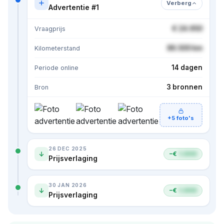
Verberg
Advertentie #1
€ 24.950
Vraagprijs
86.500 km
Kilometerstand
14 dagen
Periode online
3 bronnen
Bron
+5 foto's
26 DEC 2025
−€
1.000
Prijsverlaging
30 JAN 2026
−€
1.000
Prijsverlaging