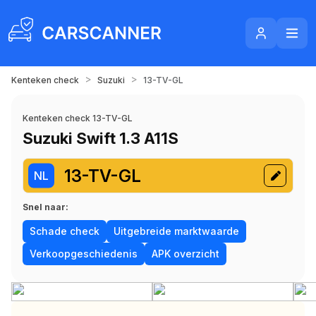
>
>
Kenteken check
Suzuki
13-TV-GL
Kenteken check 13-TV-GL
Suzuki Swift 1.3 A11S
13-TV-GL
NL
Snel naar:
Schade check
Uitgebreide marktwaarde
Verkoopgeschiedenis
APK overzicht