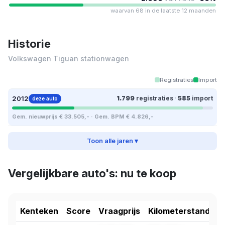
waarvan 68 in de laatste 12 maanden
Historie
Volkswagen Tiguan stationwagen
Registraties
Import
2012
1.799
registraties
·
585
import
deze auto
Gem. nieuwprijs € 33.505,- · Gem. BPM € 4.826,-
Toon alle jaren ▾
Vergelijkbare auto's: nu te koop
Kenteken
Score
Vraagprijs
Kilometerstand