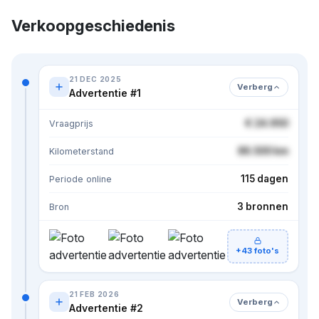
Verkoopgeschiedenis
21 DEC 2025
Verberg
Advertentie #1
€ 24.950
Vraagprijs
86.500 km
Kilometerstand
115 dagen
Periode online
3 bronnen
Bron
+43 foto's
21 FEB 2026
Verberg
Advertentie #2