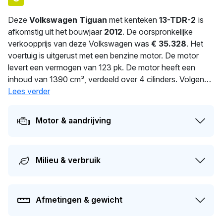
Deze
Volkswagen Tiguan
met kenteken
13-TDR-2
is
afkomstig uit het bouwjaar
2012
. De oorspronkelijke
verkoopprijs van deze Volkswagen was
€ 35.328
. Het
voertuig is uitgerust met een benzine motor. De motor
levert een vermogen van 123 pk. De motor heeft een
inhoud van 1390 cm³, verdeeld over 4 cilinders. Volgens
de fabrieksopgave verbruikt deze auto 6.5 l/100 km. Een
Lees verder
uitgebalanceerd gewicht van 1.501 kg voor optimale
prestaties. In 2025 heeft deze auto een nieuwe eigenaar
Motor & aandrijving
gekregen. Dit voertuig moet over 170 dagen opnieuw
APK-gekeurd worden. De auto heeft sinds de registratie 2
keer van eigenaar gewisseld. De actuele waarde van dit
Milieu & verbruik
voertuig is naar schatting
€ 8.400
.
Afmetingen & gewicht