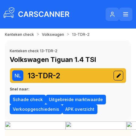
>
>
Kenteken check
Volkswagen
13-TDR-2
Kenteken check 13-TDR-2
Volkswagen Tiguan 1.4 TSI
13-TDR-2
NL
Snel naar:
Schade check
Uitgebreide marktwaarde
Verkoopgeschiedenis
APK overzicht