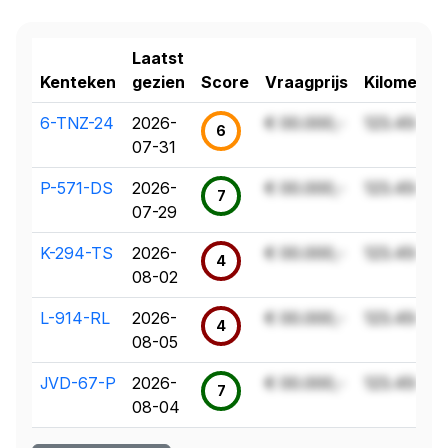
Laatst
Kenteken
gezien
Score
Vraagprijs
Kilometer
6-TNZ-24
2026-
€ 00.000,-
123.456 k
6
07-31
P-571-DS
2026-
€ 00.000,-
123.456 k
7
07-29
K-294-TS
2026-
€ 00.000,-
123.456 k
4
08-02
L-914-RL
2026-
€ 00.000,-
123.456 k
4
08-05
JVD-67-P
2026-
€ 00.000,-
123.456 k
7
08-04