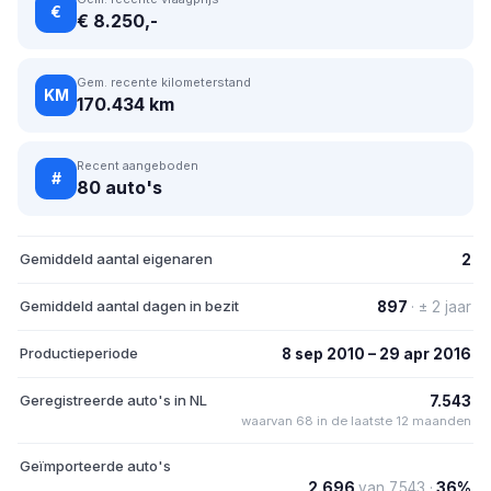
€
€ 8.250,-
Gem. recente kilometerstand
KM
170.434 km
Recent aangeboden
#
80 auto's
Gemiddeld aantal eigenaren
2
Gemiddeld aantal dagen in bezit
897
· ± 2 jaar
Productieperiode
8 sep 2010 – 29 apr 2016
Geregistreerde auto's in NL
7.543
waarvan 68 in de laatste 12 maanden
Geïmporteerde auto's
2.696
van 7.543 ·
36%