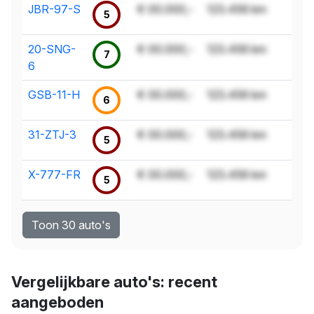
JBR-97-S
€ 00.000,-
123.456 km
5
20-SNG-
€ 00.000,-
123.456 km
7
6
GSB-11-H
€ 00.000,-
123.456 km
6
31-ZTJ-3
€ 00.000,-
123.456 km
5
X-777-FR
€ 00.000,-
123.456 km
5
Toon 30 auto's
Vergelijkbare auto's: recent
aangeboden