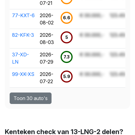
07-21
77-KXT-6
2026-
€ 00.000,-
123.456 k
6.6
08-02
82-KFK-3
2026-
€ 00.000,-
123.456 k
5
08-03
37-XD-
2026-
€ 00.000,-
123.456 k
7.3
LN
07-29
99-XK-XS
2026-
€ 00.000,-
123.456 k
5.9
07-22
Toon 30 auto's
Kenteken check van 13-LNG-2 delen?