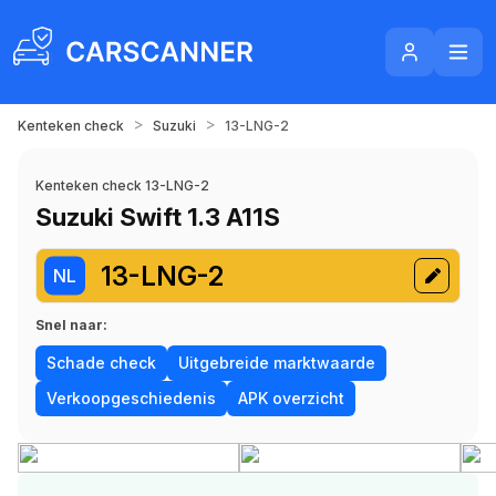
>
>
Kenteken check
Suzuki
13-LNG-2
Kenteken check 13-LNG-2
Suzuki Swift 1.3 A11S
13-LNG-2
NL
Snel naar:
Schade check
Uitgebreide marktwaarde
Verkoopgeschiedenis
APK overzicht