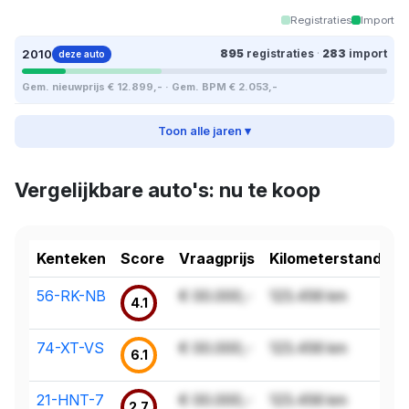
Registraties
Import
2010
895
registraties
·
283
import
deze auto
Gem. nieuwprijs € 12.899,- · Gem. BPM € 2.053,-
Toon alle jaren ▾
Vergelijkbare auto's: nu te koop
Kenteken
Score
Vraagprijs
Kilometerstand
56-RK-NB
€ 00.000,-
123.456 km
4.1
74-XT-VS
€ 00.000,-
123.456 km
6.1
21-HNT-7
€ 00.000,-
123.456 km
2.7