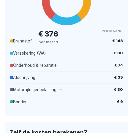
PER MAAND
€ 376
€ 148
Brandstof
per maand
€ 80
Verzekering (WA)
€ 74
Onderhoud & reparatie
€ 35
Afschrijving
€ 30
Motorrijtuigenbelasting
€ 9
Banden
Zelf de kosten berekenen?