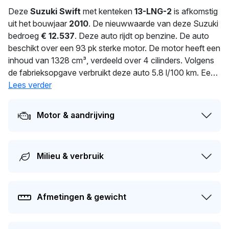
Deze
Suzuki Swift
met kenteken
13-LNG-2
is afkomstig
uit het bouwjaar
2010
. De nieuwwaarde van deze Suzuki
bedroeg
€ 12.537
. Deze auto rijdt op benzine. De auto
beschikt over een 93 pk sterke motor. De motor heeft een
inhoud van 1328 cm³, verdeeld over 4 cilinders. Volgens
de fabrieksopgave verbruikt deze auto 5.8 l/100 km. Een
uitgebalanceerd gewicht van 1.045 kg voor optimale
Lees verder
prestaties. De laatste tenaamstelling van deze auto vond
plaats in 2026. De volgende APK-keuring staat gepland
Motor & aandrijving
voor 11-06-2027. Dit voertuig heeft 1 eigenaren gehad in
het verleden. Dit model heeft momenteel een dagwaarde
van circa
€ 3.300
.
Milieu & verbruik
Afmetingen & gewicht