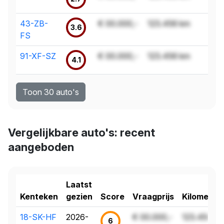
43-ZB-
€ 00.000,-
123.456 km
3.6
FS
91-XF-SZ
€ 00.000,-
123.456 km
4.1
Toon 30 auto's
Vergelijkbare auto's: recent
aangeboden
Laatst
Kenteken
gezien
Score
Vraagprijs
Kilometer
18-SK-HF
2026-
€ 00.000,-
123.456 k
6