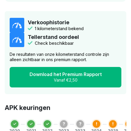
Verkoophistorie
1 kilometerstand bekend
Tellerstand oordeel
Check beschikbaar
De resultaten van onze kilometerstand controle zijn
alleen zichtbaar in ons premium rapport.
Download het Premium Rapport
Vanaf €2,50
APK keuringen
?
?
!
!
!
2020
2021
2022
2023
2023
2024
2025
20