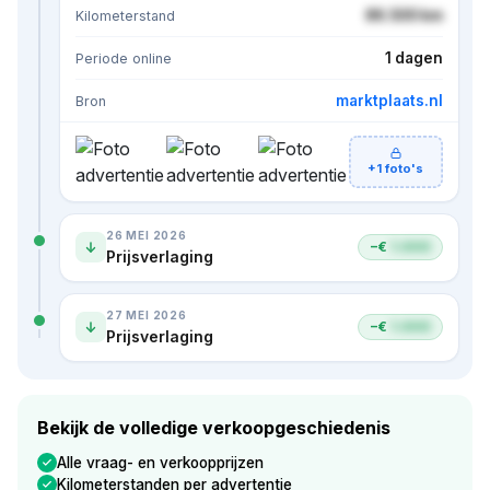
86.500 km
Kilometerstand
1 dagen
Periode online
marktplaats.nl
Bron
+1 foto's
26 MEI 2026
−€
1.000
Prijsverlaging
27 MEI 2026
−€
1.000
Prijsverlaging
Bekijk de volledige verkoopgeschiedenis
Alle vraag- en verkoopprijzen
Kilometerstanden per advertentie