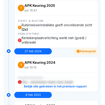
APK Keuring 2025
!
om 15:47
ZICHT & RUITEN
Ruitenwisserinstallatie geeft onvoldoende zicht
!
(2x)
VERLICHTING
Kentekenplaatverlichting werkt niet (goed) /
!
ontbreekt
27 feb 2024
Adviespunt
!
APK Keuring 2024
!
om 10:12
XXXXXXXXXXX
Xxx-, xxxxxxxxxx xxxxx xxxx (xxxx)
Bekijk alle gebreken in het premium rapport
8 feb 2023