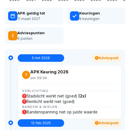
APK geldig tot
Keuringen
11 maart 2027
8 keuringen
Adviespunten
!
6 punten
5 mrt 2026
Adviespunt
!
APK Keuring 2026
!
om 09:34
VERLICHTING
Stadslicht werkt niet (goed)
(2x)
!
Remlicht werkt niet (goed)
!
BANDEN & WIELEN
Bandenspanning niet op juiste waarde
!
12 feb 2025
Adviespunt
!