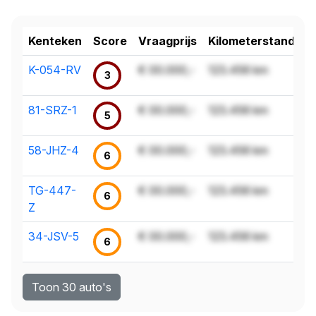
Kenteken
Score
Vraagprijs
Kilometerstand
K-054-RV
€ 00.000,-
123.456 km
3
81-SRZ-1
€ 00.000,-
123.456 km
5
58-JHZ-4
€ 00.000,-
123.456 km
6
TG-447-
€ 00.000,-
123.456 km
6
Z
34-JSV-5
€ 00.000,-
123.456 km
6
Toon 30 auto's