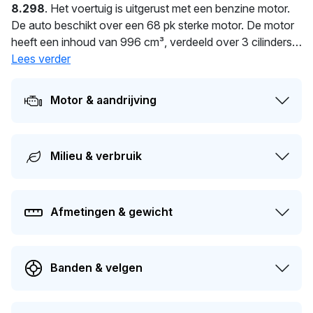
8.298
. Het voertuig is uitgerust met een benzine motor.
De auto beschikt over een 68 pk sterke motor. De motor
heeft een inhoud van 996 cm³, verdeeld over 3 cilinders.
Het gemiddeld verbruik bedraagt 4.4 liter per 100 km. Een
Lees verder
laag gewicht van 930 kg zorgt voor extra dynamiek. De
laatste tenaamstelling van deze auto vond plaats in 2026.
Motor & aandrijving
De volgende APK-keuring staat gepland voor 11-03-
2027. De auto heeft sinds de registratie 3 keer van
eigenaar gewisseld. De marktwaarde van deze auto
Milieu & verbruik
wordt op dit moment geschat op
€ 1.900
.
Afmetingen & gewicht
Banden & velgen