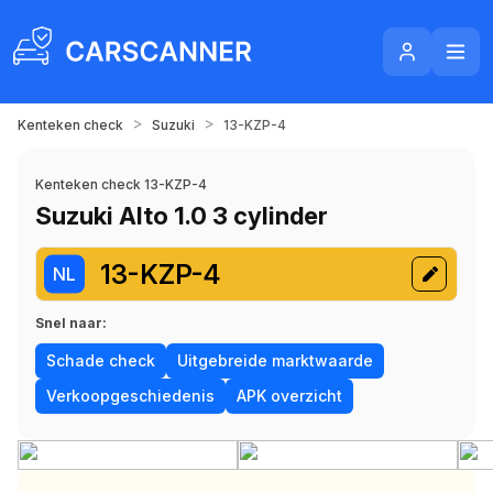
>
>
Kenteken check
Suzuki
13-KZP-4
Kenteken check 13-KZP-4
Suzuki Alto 1.0 3 cylinder
13-KZP-4
NL
Snel naar:
Schade check
Uitgebreide marktwaarde
Verkoopgeschiedenis
APK overzicht