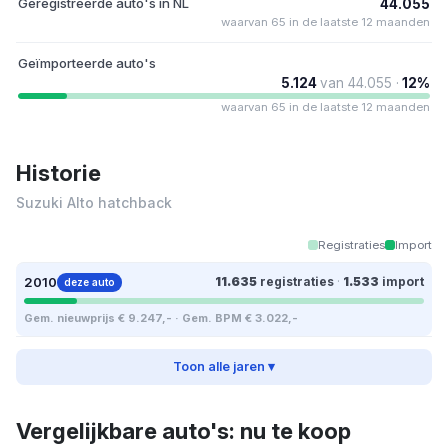
Geregistreerde auto's in NL
44.055
waarvan 65 in de laatste 12 maanden
Geïmporteerde auto's
5.124
van 44.055 ·
12%
waarvan 65 in de laatste 12 maanden
Historie
Suzuki Alto hatchback
Registraties
Import
2010
11.635
registraties
·
1.533
import
deze auto
Gem. nieuwprijs € 9.247,- · Gem. BPM € 3.022,-
Toon alle jaren ▾
Vergelijkbare auto's: nu te koop