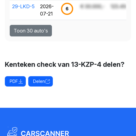
29-LKD-5
2026-
€ 00.000,-
123.456 k
6
07-21
Toon 30 auto's
Kenteken check van 13-KZP-4 delen?
PDF
Delen