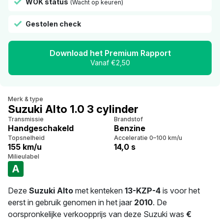
WOK status
(Wacht op keuren)
Gestolen check
Download het Premium Rapport
Vanaf €2,50
Merk & type
Suzuki Alto 1.0 3 cylinder
Transmissie
Brandstof
Handgeschakeld
Benzine
Topsnelheid
Acceleratie 0–100 km/u
155 km/u
14,0 s
Milieulabel
A
Deze
Suzuki Alto
met kenteken
13-KZP-4
is voor het
eerst in gebruik genomen in het jaar
2010
. De
oorspronkelijke verkoopprijs van deze Suzuki was
€