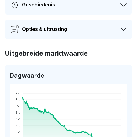
Geschiedenis
Opties & uitrusting
Uitgebreide marktwaarde
Dagwaarde
9k
8k
7k
6k
5k
4k
3k