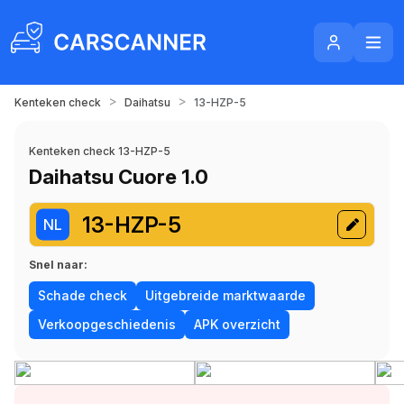
>
>
Kenteken check
Daihatsu
13-HZP-5
Kenteken check 13-HZP-5
Daihatsu Cuore 1.0
13-HZP-5
NL
Snel naar:
Schade check
Uitgebreide marktwaarde
Verkoopgeschiedenis
APK overzicht