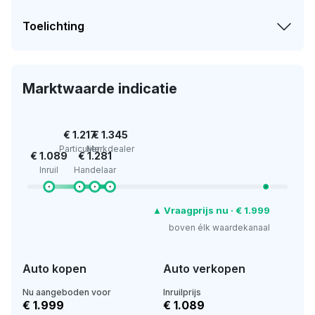
Toelichting
Marktwaarde indicatie
€ 1.217
€ 1.345
Particulier
Merkdealer
€ 1.089
€ 1.281
Inruil
Handelaar
▲ Vraagprijs nu · € 1.999
boven élk waardekanaal
Auto kopen
Auto verkopen
Nu aangeboden voor
Inruilprijs
€ 1.999
€ 1.089