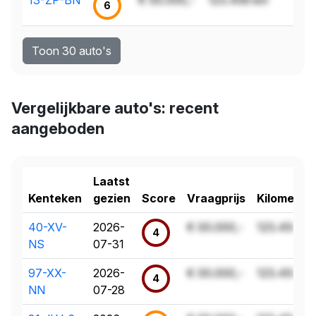
6
Toon 30 auto's
Vergelijkbare auto's: recent
aangeboden
Laatst
Kenteken
gezien
Score
Vraagprijs
Kilometer
40-XV-
2026-
€ 00.000,-
123.456 k
4
NS
07-31
97-XX-
2026-
€ 00.000,-
123.456 k
4
NN
07-28