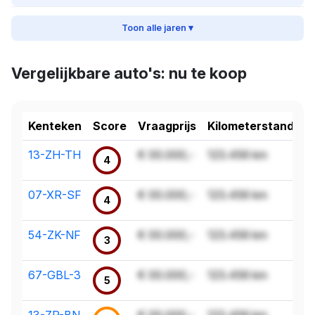
Toon alle jaren ▾
Vergelijkbare auto's: nu te koop
Kenteken
Score
Vraagprijs
Kilometerstand
13-ZH-TH
€ 00.000,-
123.456 km
4
07-XR-SF
€ 00.000,-
123.456 km
4
54-ZK-NF
€ 00.000,-
123.456 km
3
67-GBL-3
€ 00.000,-
123.456 km
5
13-ZP-BN
€ 00.000,-
123.456 km