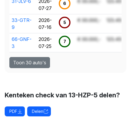
31-JLV-6
2026-
€ 00.000,-
123.456 k
6
07-27
33-GTR-
2026-
€ 00.000,-
123.456 k
5
9
07-16
66-GNF-
2026-
€ 00.000,-
123.456 k
7
3
07-25
Toon 30 auto's
Kenteken check van 13-HZP-5 delen?
PDF
Delen