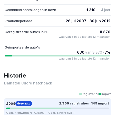
Gemiddeld aantal dagen in bezit
1.310
· ± 4 jaar
Productieperiode
26 jul 2007 – 30 jun 2012
Geregistreerde auto's in NL
8.870
waarvan 3 in de laatste 12 maanden
Geïmporteerde auto's
630
van 8.870 ·
7%
waarvan 3 in de laatste 12 maanden
Historie
Daihatsu Cuore hatchback
Registraties
Import
2009
2.300
registraties
·
149
import
deze auto
Gem. nieuwprijs € 10.589,- · Gem. BPM € 528,-