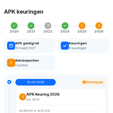
APK keuringen
?
!
!
2020
2021
2022
2024
2025
2026
APK geldig tot
Keuringen
31 maart 2027
6 keuringen
Adviespunten
!
2 punten
10 mrt 2026
Adviespunt
!
APK Keuring 2026
!
om 14:51
BANDEN & WIELEN