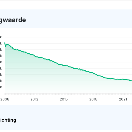
gwaarde
k
k
k
k
k
k
5k
0k
k
2008
2012
2015
2018
2021
ichting