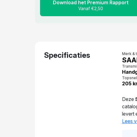
Download het Premium Rapport
Vanaf €2,50
Specificaties
Merk & 
SAA
Transmi
Handg
Topsnel
205 k
Deze
catalo
levert
Het gem
Lees v
10
dage
gekeur