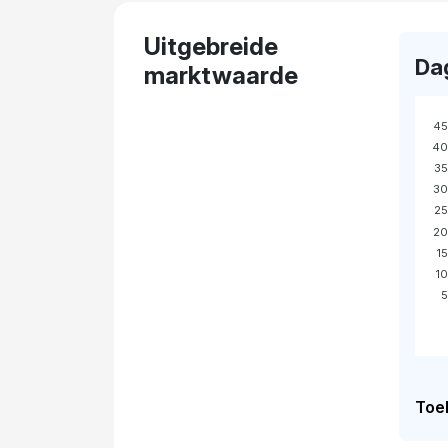
Uitgebreide
Da
marktwaarde
45
40
35
30
25
20
1
1
5
Toel