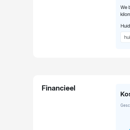
We b
kilo
Huid
Financieel
Ko
Gesc