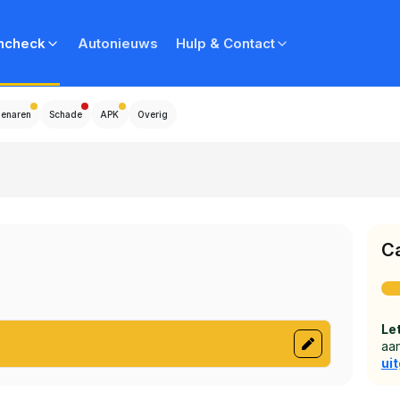
ncheck
Autonieuws
Hulp & Contact
genaren
Schade
APK
Overig
C
Let
aan
ui