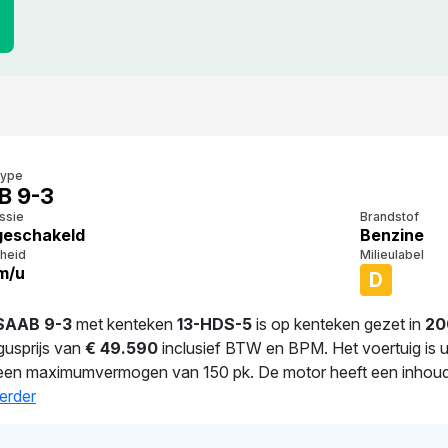
type
B 9-3
ssie
Brandstof
eschakeld
Benzine
heid
Milieulabel
m/u
D
SAAB 9-3
met kenteken
13-HDS-5
is op kenteken gezet in
20
gusprijs van
€ 49.590
inclusief BTW en BPM. Het voertuig is 
 een maximumvermogen van 150 pk. De motor heeft een inhoud 
iddeld verbruik bedraagt 8.1 liter per 100 km. Met 1.665 kg bied
erder
n wordt deze auto bereden door de huidige eigenaar. Dit vo
d worden. De auto heeft sinds de registratie 1 keer van eigena