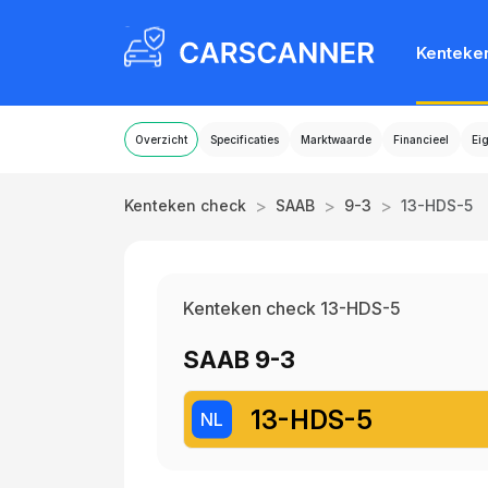
Kenteke
Overzicht
Specificaties
Marktwaarde
Financieel
Ei
>
>
>
Kenteken check
SAAB
9-3
13-HDS-5
Kenteken check 13-HDS-5
SAAB 9-3
13-HDS-5
NL