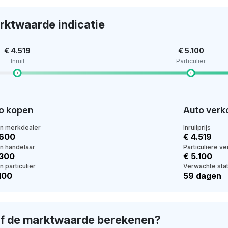
rktwaarde indicatie
€ 4.519
€ 5.100
Inruil
Particulier
o kopen
Auto verk
en merkdealer
Inruilprijs
.600
€ 4.519
en handelaar
Particuliere v
.300
€ 5.100
n particulier
Verwachte stat
100
59 dagen
lf de marktwaarde berekenen?