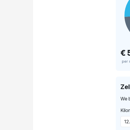
€ 
per
Ze
We b
Kilo