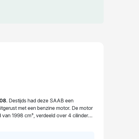
08
. Destijds had deze SAAB een
uitgerust met een benzine motor. De motor
van 1998 cm³, verdeeld over 4 cilinders.
t deze auto stabiliteit en comfort. Sinds
ertuig moet over 69 dagen opnieuw APK-
ar gewisseld. Op dit moment bedraagt de