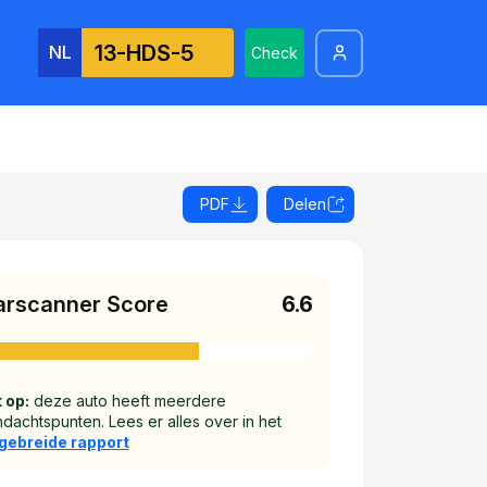
NL
Check
PDF
Delen
arscanner Score
6.6
 op:
deze auto heeft meerdere
dachtspunten. Lees er alles over in het
tgebreide rapport