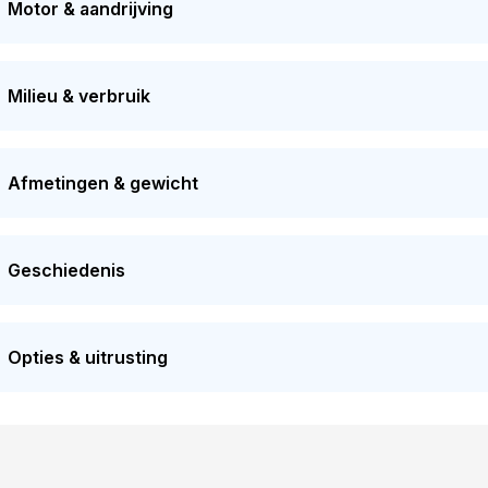
Motor & aandrijving
rde van dit voertuig ongeveer
€ 5.300
.
Milieu & verbruik
Afmetingen & gewicht
Geschiedenis
Opties & uitrusting