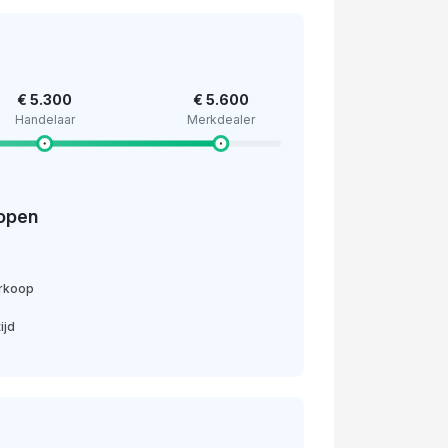
€ 5.300
€ 5.600
Handelaar
Merkdealer
open
erkoop
ijd