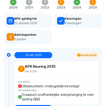
?
?
!
!
2020
2021
2022
2023
2024
2025
APK geldig tot
Keuringen
22 oktober 2026
6 keuringen
Adviespunten
!
5 punten
20 okt 2025
Adviespunt
!
APK Keuring 2025
!
om 11:50
OVERIG
Uitlaatsysteem ondeugdelijk bevestigd
!
OPHANGING
Draaipunt onafhankelijke wielophanging te veel
speling
(2x)