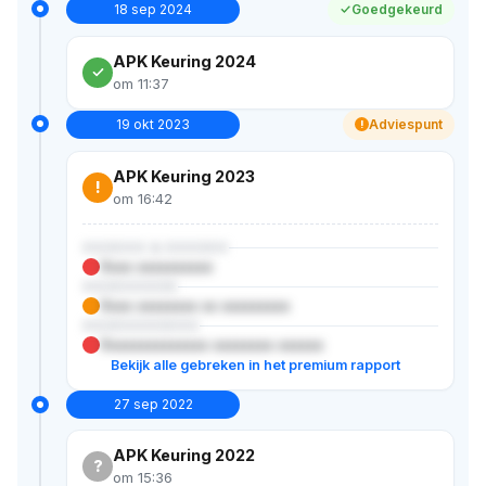
18 sep 2024
Goedgekeurd
APK Keuring 2024
om 11:37
19 okt 2023
Adviespunt
!
APK Keuring 2023
!
om 16:42
XXXXXX & XXXXXX
Xxxx xxxxxxxxxx
XXXXXXXXX
Xxxx xxxxxxxx xx xxxxxxxxx
XXXXXXXXXXX
Xxxxxxxxxxxxxx xxxxxxxx xxxxxx
Bekijk alle gebreken in het premium rapport
27 sep 2022
APK Keuring 2022
?
om 15:36