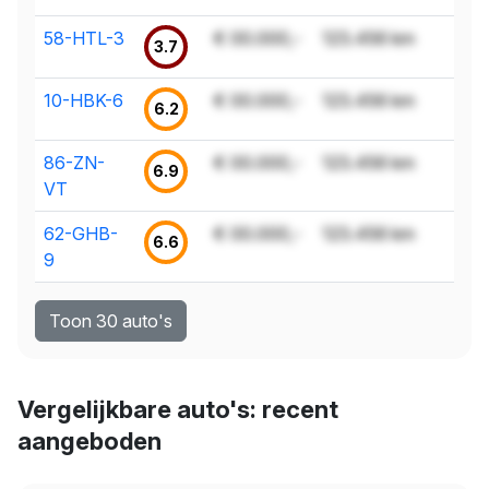
58-HTL-3
€ 00.000,-
123.456 km
3.7
10-HBK-6
€ 00.000,-
123.456 km
6.2
86-ZN-
€ 00.000,-
123.456 km
6.9
VT
62-GHB-
€ 00.000,-
123.456 km
6.6
9
Toon 30 auto's
Vergelijkbare auto's: recent
aangeboden