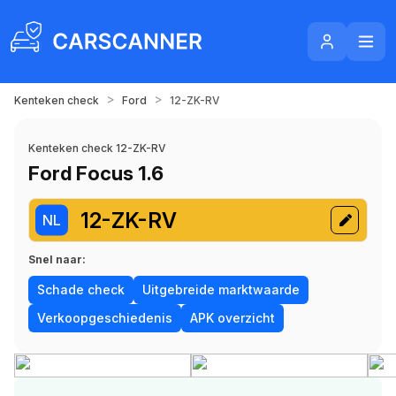
>
>
Kenteken check
Ford
12-ZK-RV
Kenteken check 12-ZK-RV
Ford Focus 1.6
12-ZK-RV
NL
Snel naar:
Schade check
Uitgebreide marktwaarde
Verkoopgeschiedenis
APK overzicht