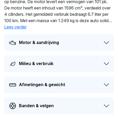
op benzine. De motor levert een vermogen van 101 pk.
De motor heeft een inhoud van 1596 cm³, verdeeld over
4 cilinders. Het gemiddeld verbruik bedraagt 6.7 liter per
100 km. Met een massa van 1.249 kg is deze auto solide
gebouwd. De laatste tenaamstelling van deze auto vond
Lees verder
plaats in 2026. De APK is geldig tot 22-10-2026. De auto
heeft sinds de registratie 1 keer van eigenaar gewisseld.
Motor & aandrijving
Dit model heeft momenteel een dagwaarde van circa
€
1.700
.
Milieu & verbruik
Afmetingen & gewicht
Banden & velgen