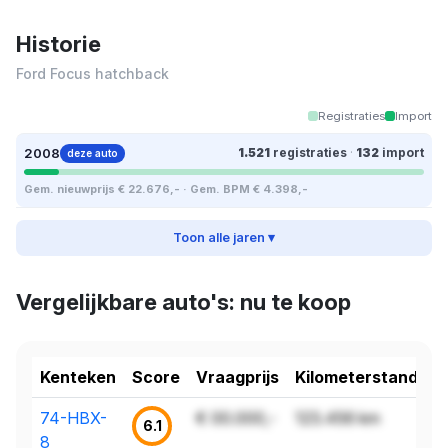
Historie
Ford Focus hatchback
Registraties
Import
2008
1.521
registraties
·
132
import
deze auto
Gem. nieuwprijs € 22.676,- · Gem. BPM € 4.398,-
Toon alle jaren ▾
Vergelijkbare auto's: nu te koop
Kenteken
Score
Vraagprijs
Kilometerstand
74-HBX-
€ 00.000,-
123.456 km
6.1
8