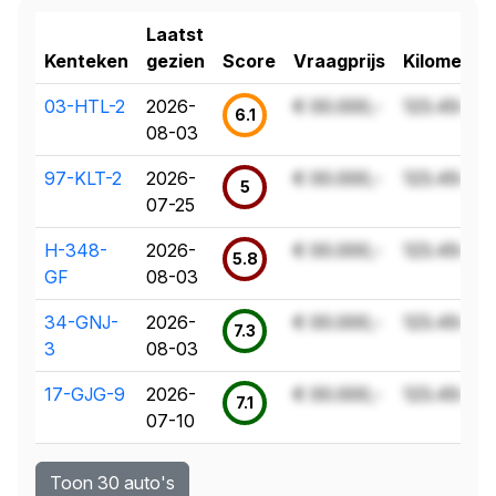
Laatst
Kenteken
gezien
Score
Vraagprijs
Kilometer
03-HTL-2
2026-
€ 00.000,-
123.456 k
6.1
08-03
97-KLT-2
2026-
€ 00.000,-
123.456 k
5
07-25
H-348-
2026-
€ 00.000,-
123.456 k
5.8
GF
08-03
34-GNJ-
2026-
€ 00.000,-
123.456 k
7.3
3
08-03
17-GJG-9
2026-
€ 00.000,-
123.456 k
7.1
07-10
Toon 30 auto's