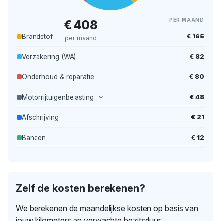
PER MAAND
€ 408
€ 165
Brandstof
per maand
€ 82
Verzekering (WA)
€ 80
Onderhoud & reparatie
€ 48
Motorrijtuigenbelasting
€ 21
Afschrijving
€ 12
Banden
Zelf de kosten berekenen?
We berekenen de maandelijkse kosten op basis van
jouw kilometers en verwachte bezitsduur.