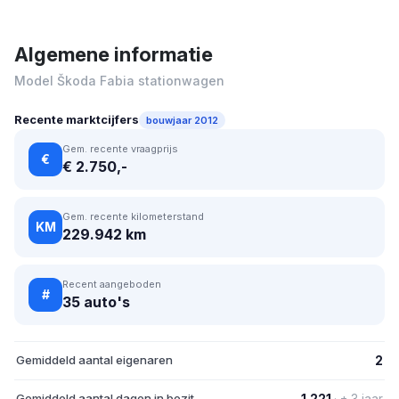
Algemene informatie
Model Škoda Fabia stationwagen
Recente marktcijfers
bouwjaar 2012
Gem. recente vraagprijs
€
€ 2.750,-
Gem. recente kilometerstand
KM
229.942 km
Recent aangeboden
#
35 auto's
Gemiddeld aantal eigenaren
2
Gemiddeld aantal dagen in bezit
1.221
· ± 3 jaar