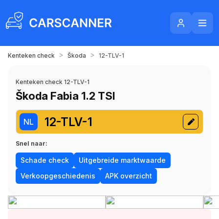
>
>
Kenteken check
Škoda
12-TLV-1
Kenteken check 12-TLV-1
Škoda Fabia 1.2 TSI
12-TLV-1
NL
Snel naar:
Schade check
Uitgebreide marktwaarde
Verkoopgeschiedenis
APK overzicht