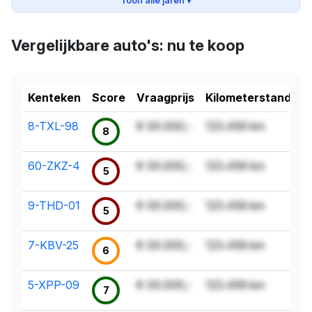
Toon alle jaren ▾
Vergelijkbare auto's: nu te koop
Kenteken
Score
Vraagprijs
Kilometerstand
8-TXL-98
€ 00.000,-
123.456 km
8
60-ZKZ-4
€ 00.000,-
123.456 km
5
9-THD-01
€ 00.000,-
123.456 km
5
7-KBV-25
€ 00.000,-
123.456 km
6
5-XPP-09
€ 00.000,-
123.456 km
7