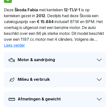
Deze
Škoda Fabia
met kenteken
12-TLV-1
is op
kenteken gezet in
2012
. Destijds had deze Škoda een
catalogusprijs van
€ 15.884
inclusief BTW en BPM. Het
voertuig is uitgerust met een benzine motor. De auto
beschikt over een 86 pk sterke motor. Dit model beschikt
over een 1197 cc motor met 4 cilinders. Volgens de
fabrieksopgave verbruikt deze auto 5.1 l/100 km. Met
Lees verder
1.136 kg biedt deze auto stabiliteit en comfort. Sinds
128
dagen wordt deze auto bereden door de huidige eigenaar.
Motor & aandrijving
De volgende APK-keuring staat gepland voor 02-03-
2027. Dit voertuig heeft 1 eigenaren gehad in het verleden.
Op dit moment bedraagt de dagwaarde van dit voertuig
Milieu & verbruik
ongeveer
€ 4.500
.
Afmetingen & gewicht