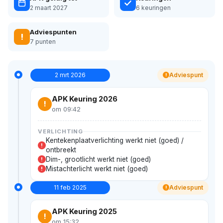
2 maart 2027
6 keuringen
Adviespunten
!
7 punten
2 mrt 2026
Adviespunt
!
APK Keuring 2026
!
om 09:42
VERLICHTING
Kentekenplaatverlichting werkt niet (goed) /
!
ontbreekt
Dim-, grootlicht werkt niet (goed)
!
Mistachterlicht werkt niet (goed)
!
11 feb 2025
Adviespunt
!
APK Keuring 2025
!
om 15:32