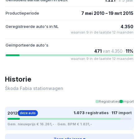
Productieperiode
7 mei 2010 – 19 mrt 2015
Geregistreerde auto's in NL
4.350
waarvan 9 in de laatste 12 maanden
Geïmporteerde auto's
471
van 4.350 ·
11%
waarvan 9 in de laatste 12 maanden
Historie
Škoda Fabia stationwagen
Registraties
Import
2012
1.073
registraties
·
117
import
deze auto
Gem. nieuwprijs € 16.261,- · Gem. BPM € 1.831,-