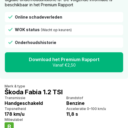
beschikbaar in het Premium Rapport
Online schadeverleden
WOK status
(Wacht op keuren)
Onderhoudshistorie
Download het Premium Rapport
Vanaf €2,50
Merk & type
Škoda Fabia 1.2 TSI
Transmissie
Brandstof
Handgeschakeld
Benzine
Topsnelheid
Acceleratie 0–100 km/u
178 km/u
11,8 s
Milieulabel
B