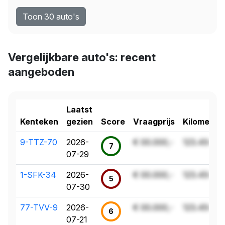
Toon 30 auto's
Vergelijkbare auto's: recent
aangeboden
Laatst
Kenteken
gezien
Score
Vraagprijs
Kilometer
9-TTZ-70
2026-
€ 00.000,-
123.456 k
7
07-29
1-SFK-34
2026-
€ 00.000,-
123.456 k
5
07-30
77-TVV-9
2026-
€ 00.000,-
123.456 k
6
07-21