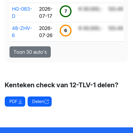
HG-083-
2026-
€ 00.000,-
123.456 k
7
D
07-17
48-ZHV-
2026-
€ 00.000,-
123.456 k
6
6
07-26
Toon 30 auto's
Kenteken check van 12-TLV-1 delen?
PDF
Delen