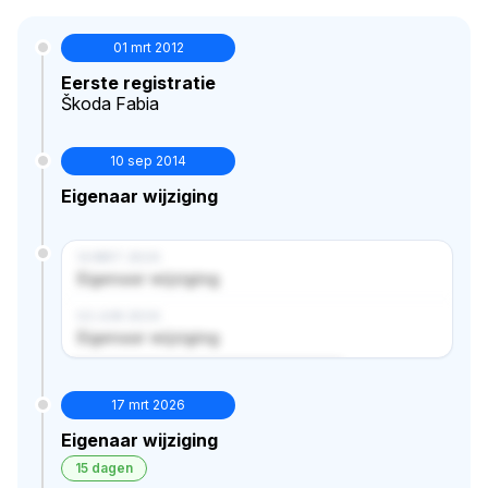
01 mrt 2012
Eerste registratie
Škoda Fabia
10 sep 2014
Eigenaar wijziging
14 MRT 2024
Eigenaar wijziging
02 JUN 2024
Eigenaar wijziging
Verborgen historie · bekijk in premium
17 mrt 2026
Eigenaar wijziging
15 dagen