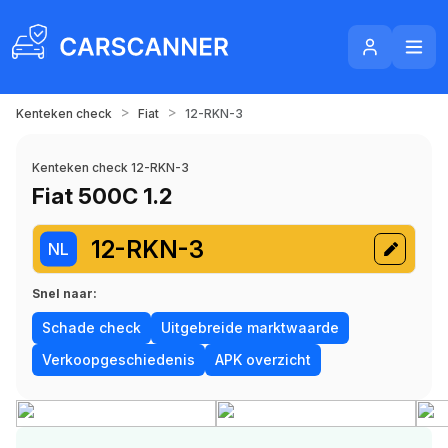
>
>
Kenteken check
Fiat
12-RKN-3
Kenteken check 12-RKN-3
Fiat 500C 1.2
12-RKN-3
NL
Snel naar:
Schade check
Uitgebreide marktwaarde
Verkoopgeschiedenis
APK overzicht