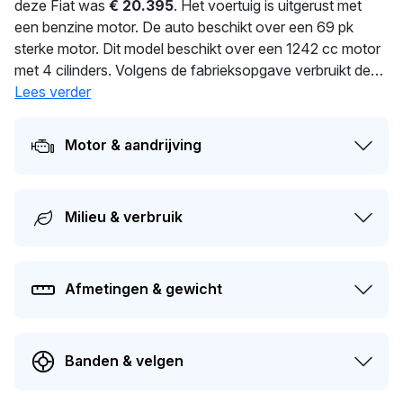
deze Fiat was
€ 20.395
. Het voertuig is uitgerust met
een benzine motor. De auto beschikt over een 69 pk
sterke motor. Dit model beschikt over een 1242 cc motor
met 4 cilinders. Volgens de fabrieksopgave verbruikt deze
auto 4.7 l/100 km. Dankzij 1.015 kg ligt deze auto stevig
Lees verder
op de weg. Dit voertuig is al
28
dagen in handen van
dezelfde eigenaar. De APK is geldig tot 27-06-2027. De
Motor & aandrijving
auto heeft sinds de registratie 1 keer van eigenaar
gewisseld. De actuele waarde van dit voertuig is naar
schatting
€ 6.100
.
Milieu & verbruik
Afmetingen & gewicht
Banden & velgen