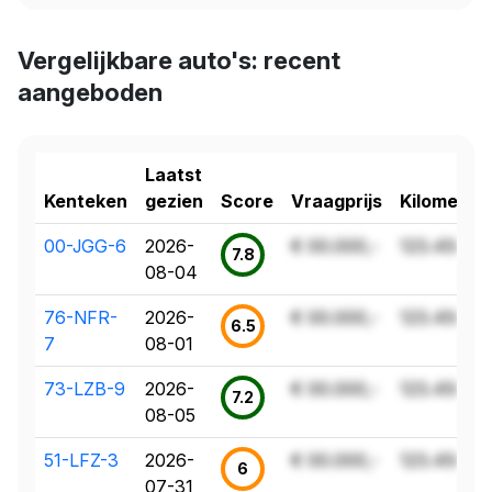
Vergelijkbare auto's: recent
aangeboden
Laatst
Kenteken
gezien
Score
Vraagprijs
Kilometer
00-JGG-6
2026-
€ 00.000,-
123.456 k
7.8
08-04
76-NFR-
2026-
€ 00.000,-
123.456 k
6.5
7
08-01
73-LZB-9
2026-
€ 00.000,-
123.456 k
7.2
08-05
51-LFZ-3
2026-
€ 00.000,-
123.456 k
6
07-31