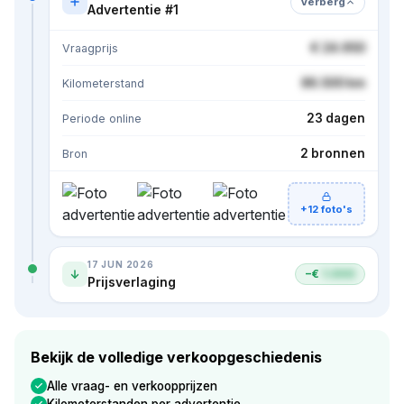
Verberg
Advertentie #1
€ 24.950
Vraagprijs
86.500 km
Kilometerstand
23 dagen
Periode online
2 bronnen
Bron
+12 foto's
17 JUN 2026
−€
1.000
Prijsverlaging
Bekijk de volledige verkoopgeschiedenis
Alle vraag- en verkoopprijzen
Kilometerstanden per advertentie