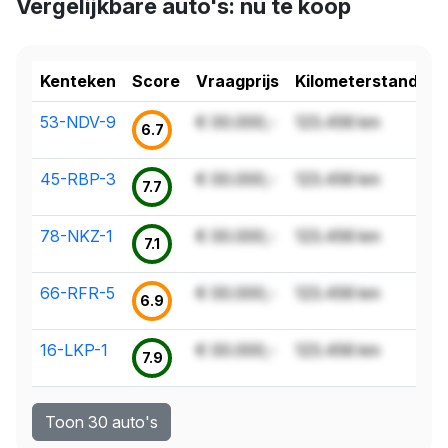
Vergelijkbare auto's: nu te koop
Kenteken
Score
Vraagprijs
Kilometerstand
53-NDV-9
€ 00.000,-
123.456 km
6.7
45-RBP-3
€ 00.000,-
123.456 km
7.7
78-NKZ-1
€ 00.000,-
123.456 km
7.1
66-RFR-5
€ 00.000,-
123.456 km
6.9
16-LKP-1
€ 00.000,-
123.456 km
7.9
Toon 30 auto's