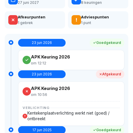
27 juni 2027
8 keuringen
Afkeurpunten
Adviespunten
!
1 gebrek
1 punt
23 jun 2026
Goedgekeurd
APK Keuring 2026
om 12:12
23 jun 2026
Afgekeurd
APK Keuring 2026
om 10:56
VERLICHTING
Kentekenplaatverlichting werkt niet (goed) /
!
ontbreekt
17 jun 2025
Goedgekeurd