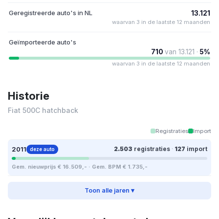
Geregistreerde auto's in NL
13.121
waarvan 3 in de laatste 12 maanden
Geïmporteerde auto's
710
van 13.121 ·
5%
waarvan 3 in de laatste 12 maanden
Historie
Fiat 500C hatchback
Registraties
Import
2011
2.503
registraties
·
127
import
deze auto
Gem. nieuwprijs € 16.509,- · Gem. BPM € 1.735,-
Toon alle jaren ▾