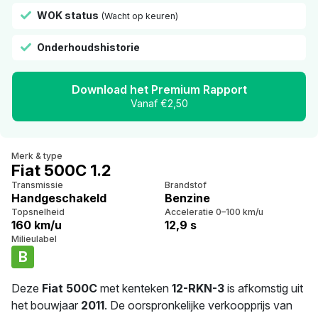
WOK status
(Wacht op keuren)
Onderhoudshistorie
Download het Premium Rapport
Vanaf €2,50
Merk & type
Fiat 500C 1.2
Transmissie
Brandstof
Handgeschakeld
Benzine
Topsnelheid
Acceleratie 0–100 km/u
160 km/u
12,9 s
Milieulabel
B
Deze
Fiat 500C
met kenteken
12-RKN-3
is afkomstig uit
het bouwjaar
2011
. De oorspronkelijke verkoopprijs van