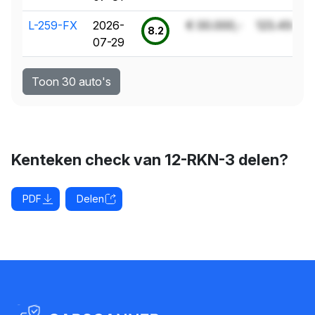
L-259-FX
2026-
€ 00.000,-
123.456 k
8.2
07-29
Toon 30 auto's
Kenteken check van 12-RKN-3 delen?
PDF
Delen