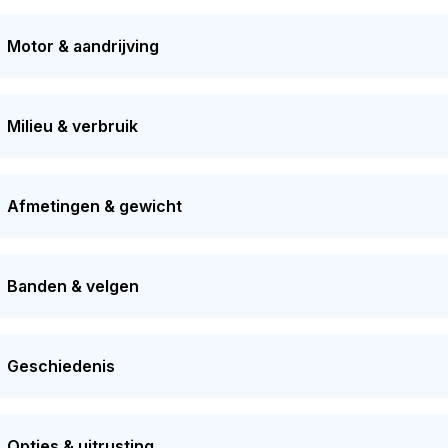
o wisselde in 2026 voor het laatst van eigenaar. De APK is gel
ratie 2 keer van eigenaar gewisseld. Dit model heeft momentee
Motor & aandrijving
Milieu & verbruik
Afmetingen & gewicht
Banden & velgen
Geschiedenis
Opties & uitrusting