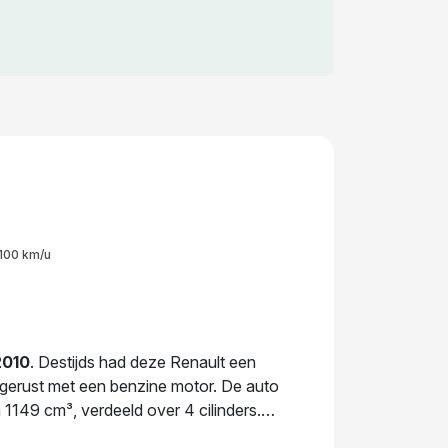
100 km/u
2010
. Destijds had deze Renault een
tgerust met een benzine motor. De auto
1149 cm³, verdeeld over 4 cilinders.
 kg biedt deze auto stabiliteit en comfort.