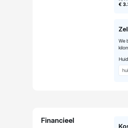
€ 3
Ze
We b
kilo
Huid
Financieel
Ko