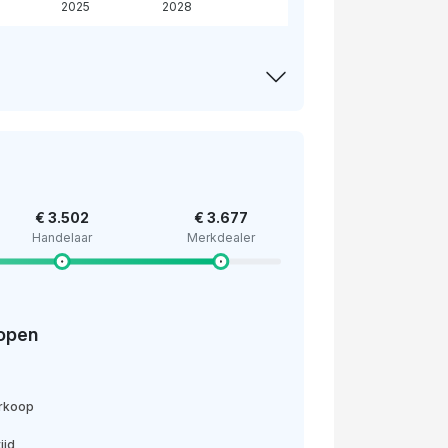
2025
2028
€ 3.502
€ 3.677
Handelaar
Merkdealer
open
erkoop
ijd