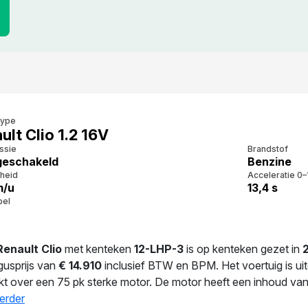
type
ult Clio 1.2 16V
ssie
Brandstof
eschakeld
Benzine
heid
Acceleratie 0–
m/u
13,4 s
bel
Renault Clio
met kenteken
12-LHP-3
is op kenteken gezet in
gusprijs van
€ 14.910
inclusief BTW en BPM. Het voertuig is ui
kt over een 75 pk sterke motor. De motor heeft een inhoud van 
s de fabrieksopgave verbruikt deze auto 5.9 l/100 km. Met 1.165
erder