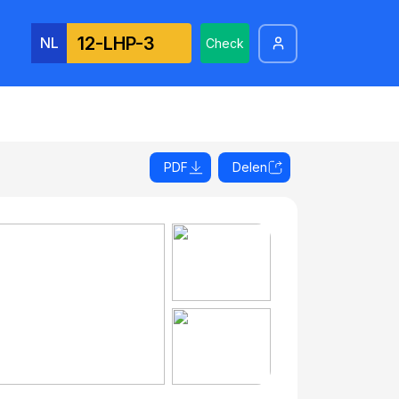
NL
Check
PDF
Delen