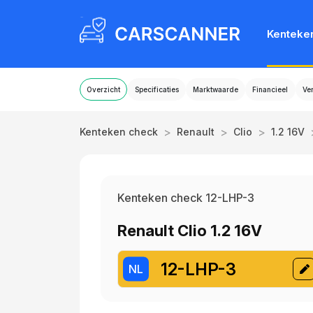
Kenteke
Overzicht
Specificaties
Marktwaarde
Financieel
Ve
>
>
>
Kenteken check
Renault
Clio
1.2 16V
Kenteken check 12-LHP-3
Renault Clio 1.2 16V
12-LHP-3
NL