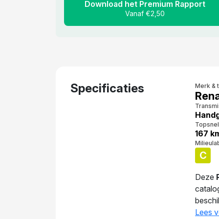
Download het Premium Rapport
Vanaf €2,50
Specificaties
Merk & 
Rena
Transmi
Handg
Topsnel
167 k
Milieula
C
Deze
catalo
beschi
Volgen
Lees v