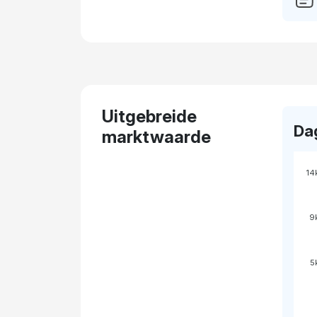
Uitgebreide
Da
marktwaarde
14
9
5