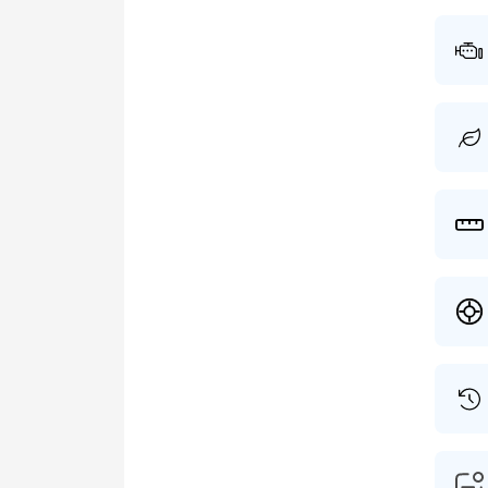
De aut
regist