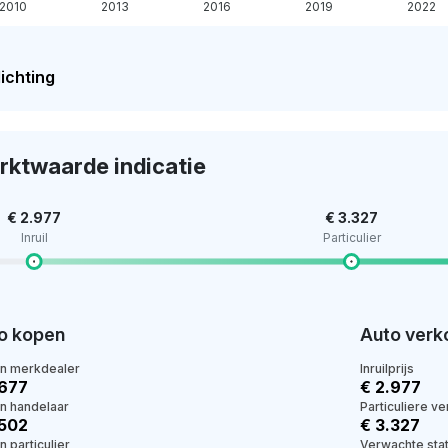
2010
2013
2016
2019
2022
ichting
rktwaarde indicatie
€ 2.977
€ 3.327
Inruil
Particulier
o kopen
Auto verk
en merkdealer
Inruilprijs
.677
€ 2.977
en handelaar
Particuliere v
.502
€ 3.327
n particulier
Verwachte stat