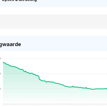
gwaarde
k
k
k