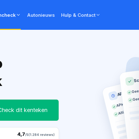
ncheck
Autonieuws
Hulp & Contact
o
k
Sc
Gee
APK histor
Gee
APK geldig t
Altijd op tij
Check dit kenteken
4,7
/5
(1.284 reviews)