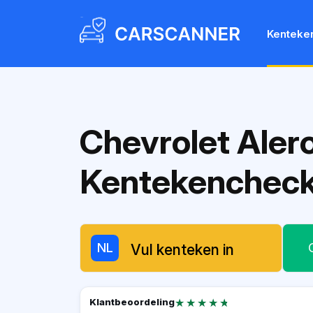
Kenteke
Chevrolet Aler
Kentekenchec
NL
★★★★★
★★★★★
Klantbeoordeling