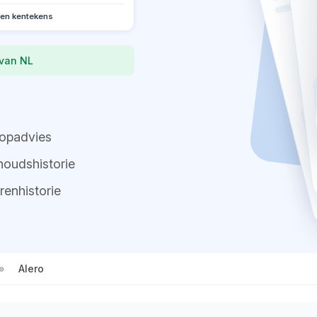
oen kentekens
 van NL
opadvies
oudshistorie
renhistorie
Alero