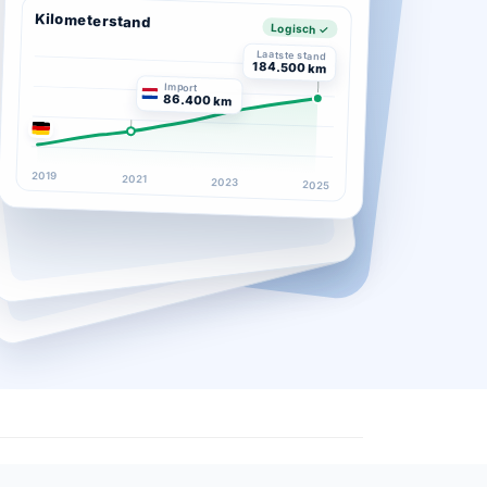
Kilometerstand
Logisch ✓
Laatste stand
184.500 km
Import
86.400 km
2019
2021
2023
2025