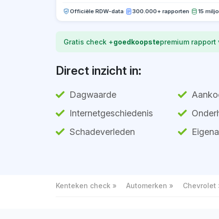
Officiële RDW-data
·
300.000+ rapporten
·
15 milj
Gratis check +
goedkoopste
premium rapport
Direct inzicht in:
Dagwaarde
Aanko
Internetgeschiedenis
Onderh
Schadeverleden
Eigena
Kenteken check
Automerken
Chevrolet