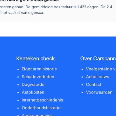
enaren gehad. De gemiddelde bezitsduur is 1.422 dagen. De 2.4
 het vaakst van eigenaar.
Kenteken check
Over Carscanne
Eigenaren historie
Veelgestelde 
Schadeverleden
Autonieuws
Dagwaarde
Contact
Autokosten
Voorwaarden
Internetgeschiedenis
Onderhoudshistorie
Aankoopadvies