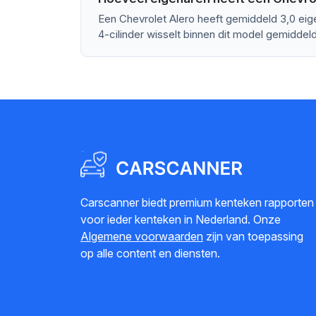
Een Chevrolet Alero heeft gemiddeld 3,0 eig
4-cilinder wisselt binnen dit model gemiddeld
Carscanner biedt premium kenteken rapporten
voor ieder kenteken in Nederland. Onze
Algemene voorwaarden
zijn van toepassing
op alle content en diensten.