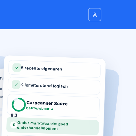
5 recente eigenaren
hadeverleden
n schade geregistreerd
Kilometerstand logisch
ie
n total loss gemeld
ot 03-2026
Carscanner Score
d gekeurd
betrouwbaar
▲
8.3
Onder marktwaarde: goed
€
onderhandelmoment