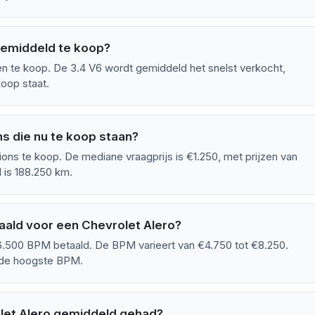
gemiddeld te koop?
n te koop. De 3.4 V6 wordt gemiddeld het snelst verkocht,
koop staat.
s die nu te koop staan?
ons te koop. De mediane vraagprijs is €1.250, met prijzen van
 is 188.250 km.
ald voor een Chevrolet Alero?
.500 BPM betaald. De BPM varieert van €4.750 tot €8.250.
d de hoogste BPM.
let Alero gemiddeld gehad?