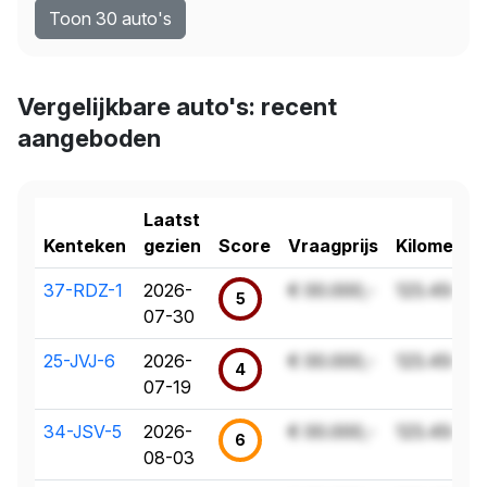
Toon 30 auto's
Vergelijkbare auto's: recent
aangeboden
Laatst
Kenteken
gezien
Score
Vraagprijs
Kilometer
37-RDZ-1
2026-
€ 00.000,-
123.456 k
5
07-30
25-JVJ-6
2026-
€ 00.000,-
123.456 k
4
07-19
34-JSV-5
2026-
€ 00.000,-
123.456 k
6
08-03