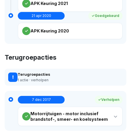
APK Keuring 2021
21 apr 2020
Goedgekeurd
APK Keuring 2020
Terugroepacties
Terugroepacties
!
1 actie · verholpen
7 dec 2017
Verholpen
Motorrijtuigen - motor inclusief
brandstof-, smeer- en koelsysteem