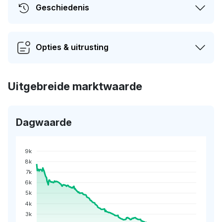
Geschiedenis
Opties & uitrusting
Uitgebreide marktwaarde
Dagwaarde
9k
8k
7k
6k
5k
4k
3k