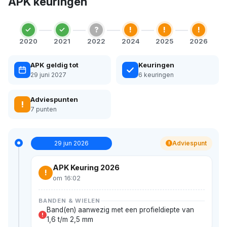
APK keuringen
?
!
!
!
2020
2021
2022
2024
2025
2026
APK geldig tot
Keuringen
29 juni 2027
6 keuringen
Adviespunten
!
7 punten
29 jun 2026
Adviespunt
!
APK Keuring 2026
!
om 16:02
BANDEN & WIELEN
Band(en) aanwezig met een profieldiepte van
!
1,6 t/m 2,5 mm