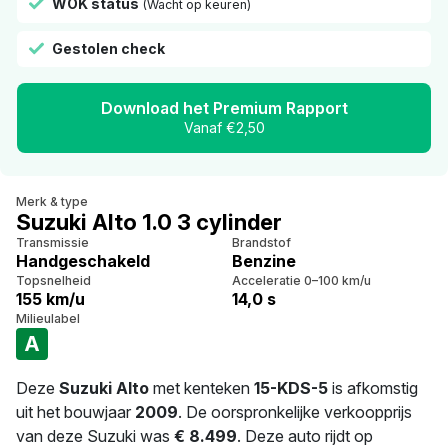
WOK status
(Wacht op keuren)
Gestolen check
Download het Premium Rapport
Vanaf €2,50
Merk & type
Suzuki Alto 1.0 3 cylinder
Transmissie
Brandstof
Handgeschakeld
Benzine
Topsnelheid
Acceleratie 0–100 km/u
155 km/u
14,0 s
Milieulabel
A
Deze
Suzuki Alto
met kenteken
15-KDS-5
is afkomstig
uit het bouwjaar
2009
. De oorspronkelijke verkoopprijs
van deze Suzuki was
€ 8.499
. Deze auto rijdt op