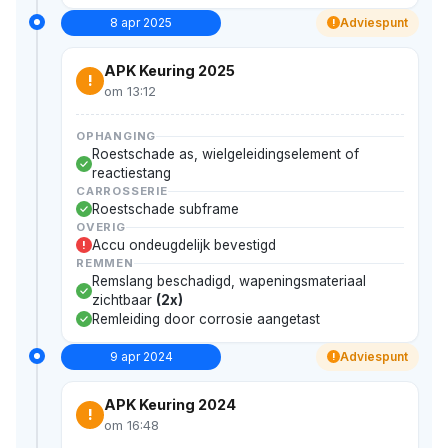
8 apr 2025
Adviespunt
!
APK Keuring 2025
!
om 13:12
OPHANGING
Roestschade as, wielgeleidingselement of
reactiestang
CARROSSERIE
Roestschade subframe
OVERIG
Accu ondeugdelijk bevestigd
!
REMMEN
Remslang beschadigd, wapeningsmateriaal
zichtbaar
(2x)
Remleiding door corrosie aangetast
9 apr 2024
Adviespunt
!
APK Keuring 2024
!
om 16:48