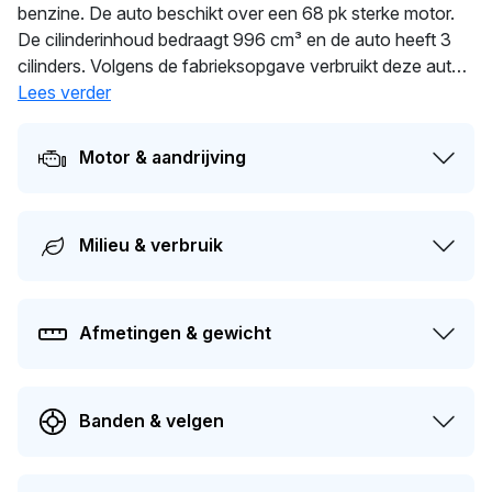
benzine. De auto beschikt over een 68 pk sterke motor.
De cilinderinhoud bedraagt 996 cm³ en de auto heeft 3
cilinders. Volgens de fabrieksopgave verbruikt deze auto
4.4 l/100 km. Dankzij 930 kg ligt deze auto soepel op de
Lees verder
weg. De huidige eigenaar heeft deze auto al
148
dagen in
bezit. Dit voertuig moet over 325 dagen opnieuw APK-
Motor & aandrijving
gekeurd worden. Dit voertuig heeft 4 eigenaren gehad in
het verleden. Op dit moment bedraagt de dagwaarde van
dit voertuig ongeveer
€ 1.700
.
Milieu & verbruik
Afmetingen & gewicht
Banden & velgen