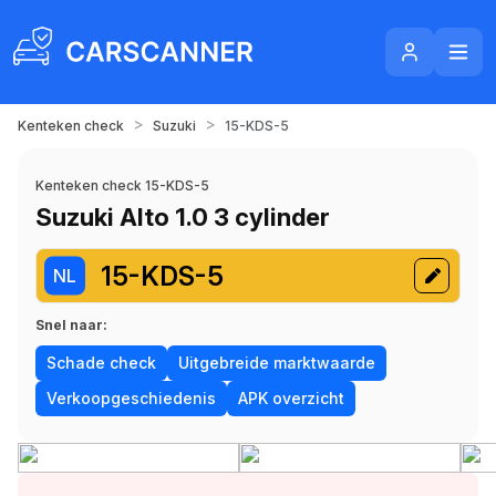
>
>
Kenteken check
Suzuki
15-KDS-5
Kenteken check 15-KDS-5
Suzuki Alto 1.0 3 cylinder
15-KDS-5
NL
Snel naar:
Schade check
Uitgebreide marktwaarde
Verkoopgeschiedenis
APK overzicht