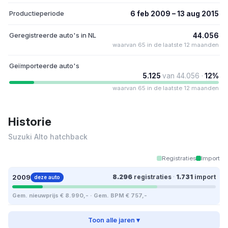
Productieperiode
6 feb 2009 – 13 aug 2015
Geregistreerde auto's in NL
44.056
waarvan 65 in de laatste 12 maanden
Geïmporteerde auto's
5.125
van 44.056 ·
12%
waarvan 65 in de laatste 12 maanden
Historie
Suzuki Alto hatchback
Registraties
Import
2009
8.296
registraties
·
1.731
import
deze auto
Gem. nieuwprijs € 8.990,- · Gem. BPM € 757,-
Toon alle jaren ▾