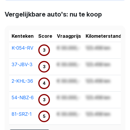
Vergelijkbare auto's: nu te koop
Kenteken
Score
Vraagprijs
Kilometerstand
K-054-RV
€ 00.000,-
123.456 km
3
37-JBV-3
€ 00.000,-
123.456 km
3
2-KHL-36
€ 00.000,-
123.456 km
4
54-NBZ-6
€ 00.000,-
123.456 km
3
81-SRZ-1
€ 00.000,-
123.456 km
5