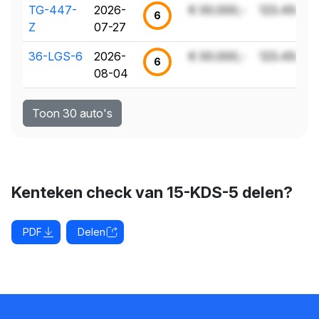
TG-447-
2026-
€ 00.000,-
123.456 k
6
Z
07-27
36-LGS-6
2026-
€ 00.000,-
123.456 k
6
08-04
Toon 30 auto's
Kenteken check van 15-KDS-5 delen?
PDF
Delen